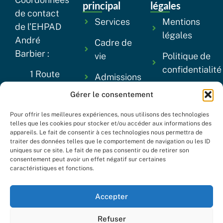
principal
légales
de contact
Services
Mentions
de l’EHPAD
légales
André
Cadre de
Barbier :
vie
Politique de
confidentialité
1 Route
Admissions
de Vittel,
Gérer le consentement
Tarifs
88260
Darney
Pour offrir les meilleures expériences, nous utilisons des technologies
Actualités
telles que les cookies pour stocker et/ou accéder aux informations des
03 29 09
appareils. Le fait de consentir à ces technologies nous permettra de
Infos
30 06
traiter des données telles que le comportement de navigation ou les ID
uniques sur ce site. Le fait de ne pas consentir ou de retirer son
pratiques
contact.hl-
consentement peut avoir un effet négatif sur certaines
darney@sante-
caractéristiques et fonctions.
Contact
lorraine.fr
Accepter
Refuser