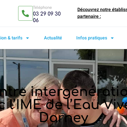
Téléphone
Découvrez notre établi
03 29 09 30
partenaire :
06
on & tarifs
Actualité
Infos pratiques
tre intergénérati
c l’IME de l’Eau Viv
Darney