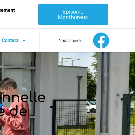
ssement
Episome
Monthureux
Contact
Nous suivre :
onnelle
e de