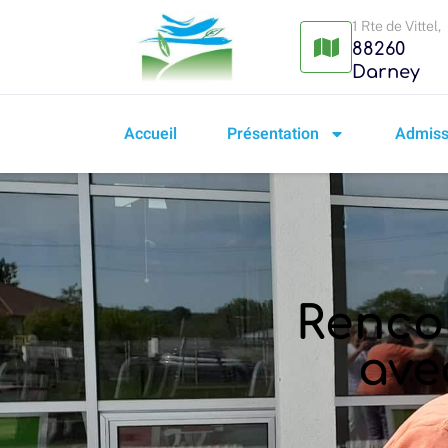
1 Rte de Vittel,
88260
Darney
Accueil
Présentation
Admissi
Rencon
ave