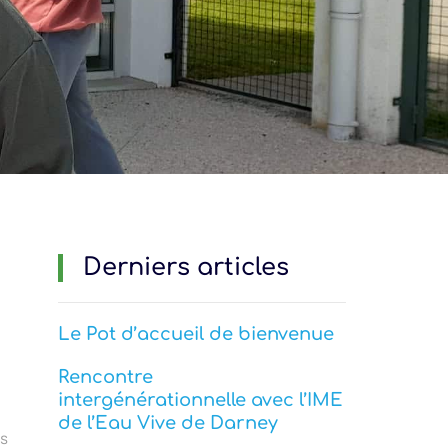
Derniers articles
Le Pot d’accueil de bienvenue
Rencontre
intergénérationnelle avec l’IME
de l’Eau Vive de Darney
es