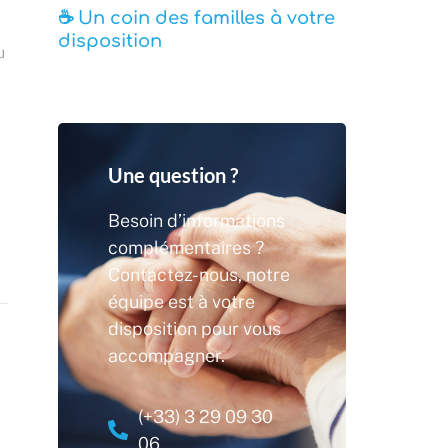
☕ Un coin des familles à votre
disposition
u
Une question ?
Besoin d’informations
complémentaires ?
Contactez-nous, notre
équipe est à votre
disposition pour vous
accompagner.
(+33) 3 29 09 30
06