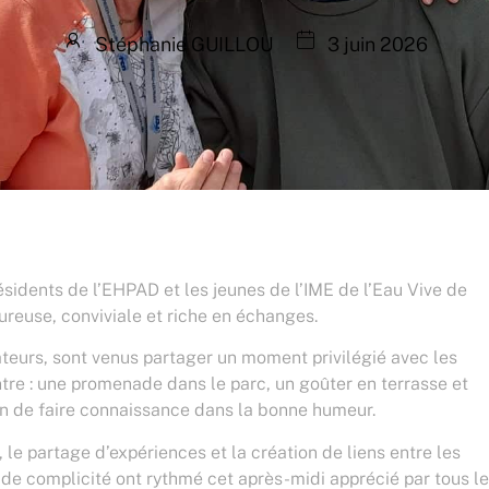
Stéphanie GUILLOU
3 juin 2026
ésidents de l’EHPAD et les jeunes de l’IME de l’Eau Vive de
reuse, conviviale et riche en échanges.
eurs, sont venus partager un moment privilégié avec les
tre : une promenade dans le parc, un goûter en terrasse et
un de faire connaissance dans la bonne humeur.
 le partage d’expériences et la création de liens entre les
de complicité ont rythmé cet après-midi apprécié par tous l